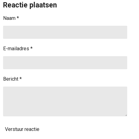
Reactie plaatsen
e
l
r
e
n
e
n
Naam *
E-mailadres *
Bericht *
Verstuur reactie