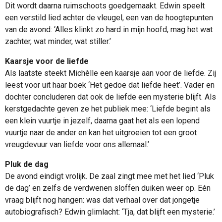
Dit wordt daarna ruimschoots goedgemaakt. Edwin speelt
een verstild lied achter de vleugel, een van de hoogtepunten
van de avond: ‘
Alles klinkt zo hard in mijn hoofd, mag het wat
zachter, wat minder, wat stiller.’
Kaarsje voor de liefde
Als laatste steekt Michèlle een kaarsje aan voor de liefde. Zij
leest voor uit haar boek ‘
Het gedoe dat liefde heet’
. Vader en
dochter concluderen dat ook de liefde een mysterie blijft. Als
kerstgedachte geven ze het publiek mee: ‘Liefde begint als
een klein vuurtje in jezelf, daarna gaat het als een lopend
vuurtje naar de ander en kan het uitgroeien tot een groot
vreugdevuur van liefde voor ons allemaal.’
Pluk de dag
De avond eindigt vrolijk. De zaal zingt mee met het lied ‘
Pluk
de dag’
en zelfs de verdwenen sloffen duiken weer op. Eén
vraag blijft nog hangen: was dat verhaal over dat jongetje
autobiografisch? Edwin glimlacht: ‘Tja, dat blijft een mysterie.’