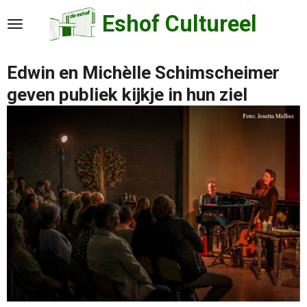
Ga
Eshof Cultureel
direct
naar
de
Edwin en Michèlle Schimscheimer
hoofdinhoud
geven publiek kijkje in hun ziel