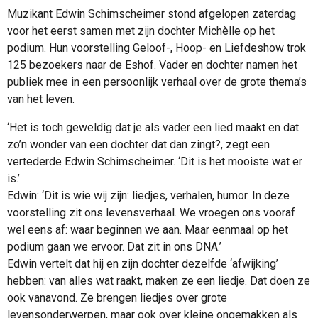
Muzikant Edwin Schimscheimer stond afgelopen zaterdag
voor het eerst samen met zijn dochter Michèlle op het
podium. Hun voorstelling
Geloof-, Hoop- en Liefdeshow
trok
125 bezoekers naar de Eshof. Vader en dochter namen het
publiek mee in een persoonlijk verhaal over de grote thema’s
van het leven.
‘Het is toch geweldig dat je als vader een lied maakt en dat
zo’n wonder van een dochter dat dan zingt?, zegt een
vertederde Edwin Schimscheimer. ‘Dit is het mooiste wat er
is.’
Edwin: ‘Dit is wie wij zijn: liedjes, verhalen, humor. In deze
voorstelling zit ons levensverhaal. We vroegen ons vooraf
wel eens af: waar beginnen we aan. Maar eenmaal op het
podium gaan we ervoor. Dat zit in ons DNA.’
Edwin vertelt dat hij en zijn dochter dezelfde ‘afwijking’
hebben: van alles wat raakt, maken ze een liedje. Dat doen ze
ook vanavond. Ze brengen liedjes over grote
levensonderwerpen, maar ook over kleine ongemakken als