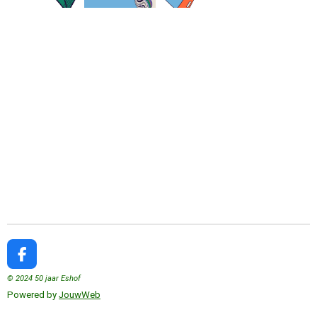
F
a
© 2024 50 jaar Eshof
c
Powered by
JouwWeb
e
b