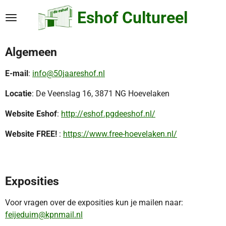
Ga
Eshof Cultureel
direct
naar
de
Algemeen
hoofdinhoud
E-mail
:
info@50jaareshof.nl
Locatie
: De Veenslag 16, 3871 NG Hoevelaken
Website Eshof
:
http://eshof.pgdeeshof.nl/
Website FREE!
:
https://www.free-hoevelaken.nl/
Exposities
Voor vragen over de exposities kun je mailen naar:
feijeduim@kpnmail.nl