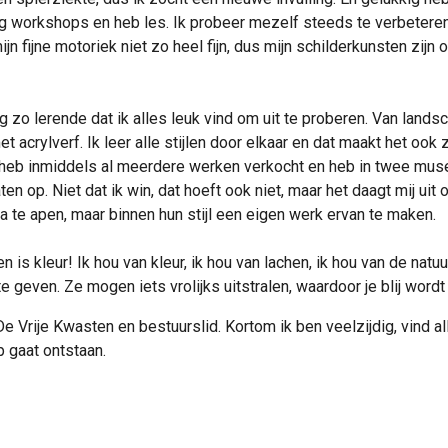
g workshops en heb les. Ik probeer mezelf steeds te verbeteren.
jn fijne motoriek niet zo heel fijn, dus mijn schilderkunsten zij
og zo lerende dat ik alles leuk vind om uit te proberen. Van lands
crylverf. Ik leer alle stijlen door elkaar en dat maakt het ook zo
 heb inmiddels al meerdere werken verkocht en heb in twee muse
ten op. Niet dat ik win, dat hoeft ook niet, maar het daagt mij uit
a te apen, maar binnen hun stijl een eigen werk ervan te maken.
n is kleur! Ik hou van kleur, ik hou van lachen, ik hou van de na
te geven. Ze mogen iets vrolijks uitstralen, waardoor je blij wordt a
 De Vrije Kwasten en bestuurslid
. Kortom ik ben veelzijdig, vind a
 gaat ontstaan.