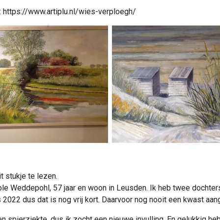
 https://www.artiplu.nl/wies-verploegh/
 stukje te lezen.
ole Weddepohl
, 57 jaar en woon in Leusden. Ik heb twee dochte
 2022 dus dat is nog vrij kort. Daarvoor nog nooit een kwast aan
n spierziekte, dus ik zocht een nieuwe invulling. En gelukkig heb