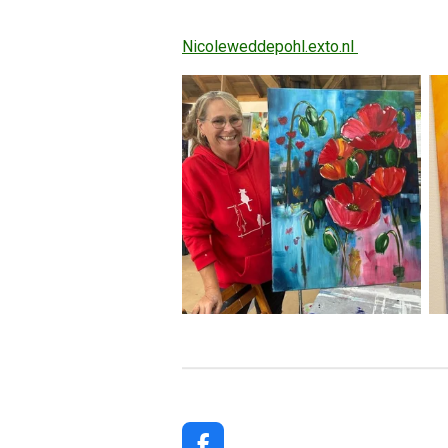
Nicoleweddepohl.exto.nl