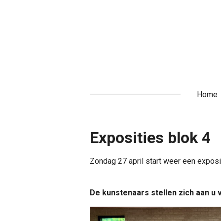
Ga
direct
naar
de
hoofdinhoud
Home
Exposities blok 4
Zondag
27 april start weer een exposi
De kunstenaars stellen zich aan u 